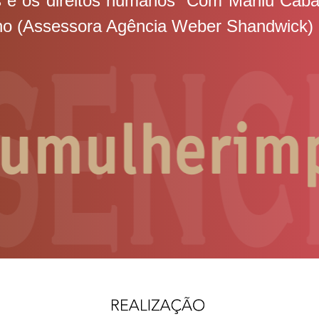
s e os direitos humanos” Com Marilu Cabañ
ino (Assessora Agência Weber Shandwick)