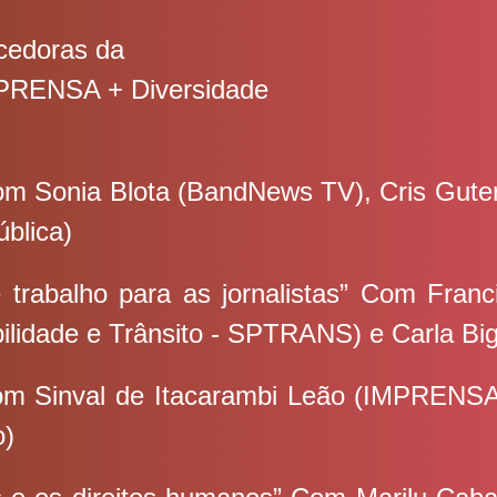
cedoras da
MPRENSA + Diversidade
om Sonia Blota (BandNews TV), Cris Gute
ública)
trabalho para as jornalistas” Com Fran
ilidade e Trânsito - SPTRANS) e Carla B
Com Sinval de Itacarambi Leão (IMPRENS
o)